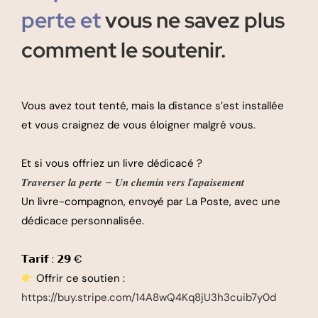
perte et
vous ne savez plus
comment le soutenir.
Vous avez tout tenté, mais la distance s’est installée
et vous craignez de vous éloigner malgré vous.
Et si vous offriez un livre dédicacé ?
𝑻𝒓𝒂𝒗𝒆𝒓𝒔𝒆𝒓 𝒍𝒂 𝒑𝒆𝒓𝒕𝒆 – 𝑼𝒏 𝒄𝒉𝒆𝒎𝒊𝒏 𝒗𝒆𝒓𝒔 𝒍’𝒂𝒑𝒂𝒊𝒔𝒆𝒎𝒆𝒏𝒕
Un livre-compagnon, envoyé par La Poste, avec une
dédicace personnalisée.
𝗧𝗮𝗿𝗶𝗳 : 𝟮𝟵 €
Offrir ce soutien :
https://buy.stripe.com/14A8wQ4Kq8jU3h3cuib7y0d